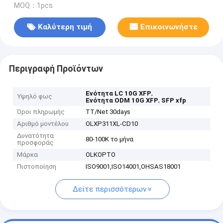
MOQ：1pcs
Καλύτερη τιμή
Επικοινωνήστε
Περιγραφή Προϊόντων
,
Ενότητα LC 10G XFP
Υψηλό φως
,
Ενότητα ODM 10G XFP
SFP xfp
Όροι πληρωμής
TT/Net 30days
Αριθμό μοντέλου
OLXP311XL-CD10
Δυνατότητα
80-100K το μήνα
προσφοράς
Μάρκα
OLKOPTO
Πιστοποίηση
ISO9001,ISO14001,OHSAS18001
Δείτε περισσότερων