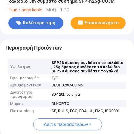
καλώδιο 3m συμβατό σύστημα SFP-h25g-CU3M
Τιμή：negotiable
MOQ：1 PC
Καλύτερη τιμή
Επικοινωνήστε
Περιγραφή Προϊόντων
SFP28 άμεσος συνδέστε το καλώδιο
Υψηλό φως
,
,
25g άμεσος συνδέστε το καλώδιο
SFP28 άμεσος συνδέστε το χαλκό
Όροι πληρωμής
T/T
Αριθμό μοντέλου
OLSP02XC-CDM5
Δυνατότητα
80-120k το μήνα
προσφοράς
Μάρκα
OLKOPTO
Πιστοποίηση
CE, RoHS, FCC, FDA, UL, EMC, ISO9001
Δείτε περισσότερων