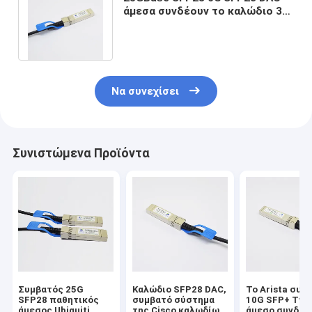
άμεσα συνδέουν το καλώδιο 3m
συμβατό σύστημα SFP-h25g-
CU3M
Να συνεχίσει
Συνιστώμενα Προϊόντα
Συμβατός 25G
Καλώδιο SFP28 DAC,
Το Arista συμ
SFP28 παθητικός
συμβατό σύστημα
10G SFP+ Twi
άμεσος Ubiquiti
της Cisco καλωδίων
άμεσο συνδέει