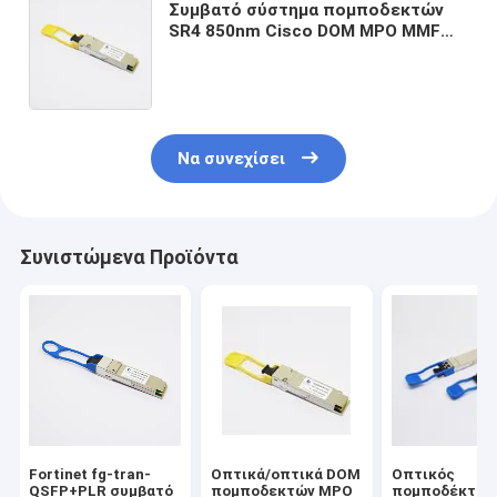
Συμβατό σύστημα πομποδεκτών
SR4 850nm Cisco DOM MPO MMF
40G QSFP+
Να συνεχίσει
Συνιστώμενα Προϊόντα
Fortinet fg-tran-
Οπτικά/οπτικά DOM
Οπτικός
QSFP+PLR συμβατό
πομποδεκτών MPO
πομποδέκτης