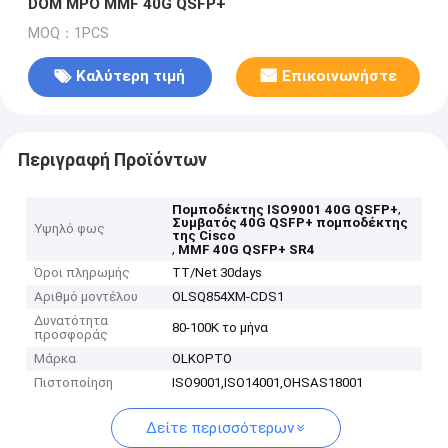
DOM MPO MMF 40G QSFP+
MOQ：1PCS
Καλύτερη τιμή
Επικοινωνήστε
Περιγραφή Προϊόντων
,
Πομποδέκτης ISO9001 40G QSFP+
Συμβατός 40G QSFP+ πομποδέκτης
Υψηλό φως
της Cisco
,
MMF 40G QSFP+ SR4
Όροι πληρωμής
TT/Net 30days
Αριθμό μοντέλου
OLSQ854XM-CDS1
Δυνατότητα
80-100K το μήνα
προσφοράς
Μάρκα
OLKOPTO
Πιστοποίηση
ISO9001,ISO14001,OHSAS18001
Δείτε περισσότερων