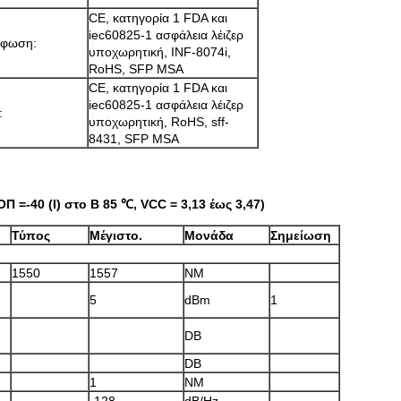
CE, κατηγορία 1 FDA και
iec60825-1 ασφάλεια λέιζερ
ρφωση:
υποχωρητική, INF-8074i,
RoHS, SFP MSA
CE, κατηγορία 1 FDA και
iec60825-1 ασφάλεια λέιζερ
:
υποχωρητική, RoHS, sff-
8431, SFP MSA
 =-40 (I) στο Β 85 ℃, VCC = 3,13 έως 3,47)
Τύπος
Μέγιστο.
Μονάδα
Σημείωση
1550
1557
NM
5
dBm
1
DB
DB
1
NM