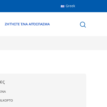
Greek
Ε
ΖΗΤΉΣΤΕ ΈΝΑ ΑΠΌΣΠΑΣΜΑ
ες
ΚΙΝΑ
OLKOPTO