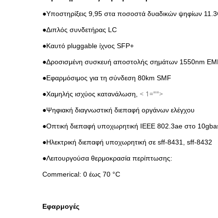
●
Υποστηρίξεις 9,95 στα ποσοστά δυαδικών ψηφίων 11.3
●Διπλός συνδετήρας LC
●Καυτό pluggable ίχνος SFP+
●Δροσισμένη συσκευή αποστολής σημάτων 1550nm EML
●Εφαρμόσιμος για τη σύνδεση 80km SMF
< 1="">
●Χαμηλής ισχύος κατανάλωση,
●Ψηφιακή διαγνωστική διεπαφή οργάνων ελέγχου
●Οπτική διεπαφή υποχωρητική IEEE 802.3ae στο 10gba
●Ηλεκτρική διεπαφή υποχωρητική σε sff-8431, sff-8432
●Λειτουργούσα θερμοκρασία περίπτωσης:
Commerical: 0 έως 70 °C
Εφαρμογές