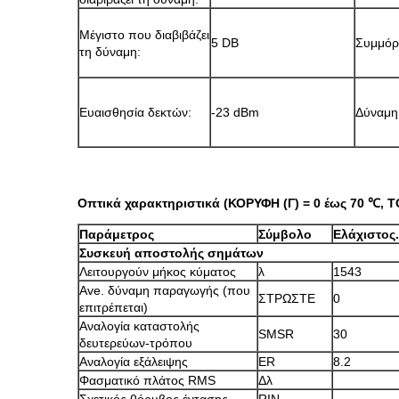
Μέγιστο που διαβιβάζει
5 DB
Συμμό
τη δύναμη:
Ευαισθησία δεκτών:
-23 dBm
Δύναμη
Οπτικά χαρακτηριστικά (ΚΟΡΥΦΗ (Γ) = 0 έως 70 ℃, ΤΟΠ
Παράμετρος
Σύμβολο
Ελάχιστος.
Συσκευή αποστολής σημάτων
Λειτουργούν μήκος κύματος
λ
1543
Ave. δύναμη παραγωγής (που
ΣΤΡΩΣΤΕ
0
επιτρέπεται)
Αναλογία καταστολής
SMSR
30
δευτερεύων-τρόπου
Αναλογία εξάλειψης
ER
8.2
Φασματικό πλάτος RMS
Δλ