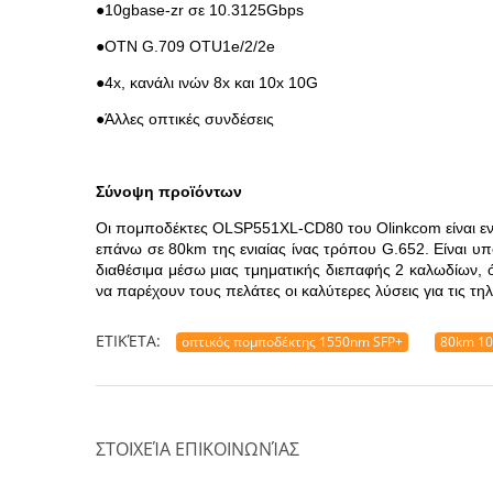
●
10gbase-zr σε 10.3125Gbps
●OTN G.709 OTU1e/2/2e
●4x, κανάλι ινών 8x και 10x 10G
●Άλλες οπτικές συνδέσεις
Σύνοψη προϊόντων
Οι πομποδέκτες OLSP551XL-CD80 του Olinkcom είναι ενι
επάνω σε 80km της ενιαίας ίνας τρόπου G.652. Είναι υπο
διαθέσιμα μέσω μιας τμηματικής διεπαφής 2 καλωδίων, ό
να παρέχουν τους πελάτες οι καλύτερες λύσεις για τις τη
ΕΤΙΚΈΤΑ:
οπτικός πομποδέκτης 1550nm SFP+
80km 10
ΣΤΟΙΧΕΊΑ ΕΠΙΚΟΙΝΩΝΊΑΣ