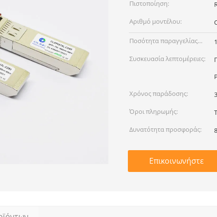
Πιστοποίηση:
R
Αριθμό μοντέλου:
Ποσότητα παραγγελίας
min:
Συσκευασία λεπτομέρειες:
Χρόνος παράδοσης:
Όροι πληρωμής:
Δυνατότητα προσφοράς:
Επικοινωνήστε
οϊόντων