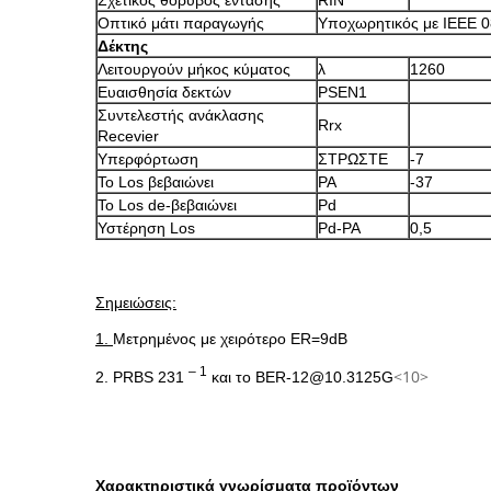
Σχετικός θόρυβος έντασης
RIN
Οπτικό μάτι παραγωγής
Υποχωρητικός με IEEE 
Δέκτης
Λειτουργούν μήκος κύματος
λ
1260
Ευαισθησία δεκτών
PSEN1
Συντελεστής ανάκλασης
Rrx
Recevier
Υπερφόρτωση
ΣΤΡΩΣΤΕ
-7
Το Los βεβαιώνει
PA
-37
Το Los de-βεβαιώνει
Pd
Υστέρηση Los
Pd-PA
0,5
Σημειώσεις:
1.
Μετρημένος με χειρότερο ER=9dB
– 1
<10>
2. PRBS 231
και το BER-12@10.3125G
Χαρακτηριστικά γνωρίσματα προϊόντων