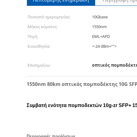
Ποσοστό ημερομηνίας:
10Gbase
Μήκος κύματος:
1550nm
Πηγή:
EML+APD
Ευαισθησία:
<-24 dBm="">
οπτικός πομποδέκτη
Επισημαίνω:
1550nm 80km οπτικός πομποδέκτης 10G SF
Συμβατή ενότητα πομποδεκτών 10g-zr SFP+ 15
Περιγραφές προϊόντων