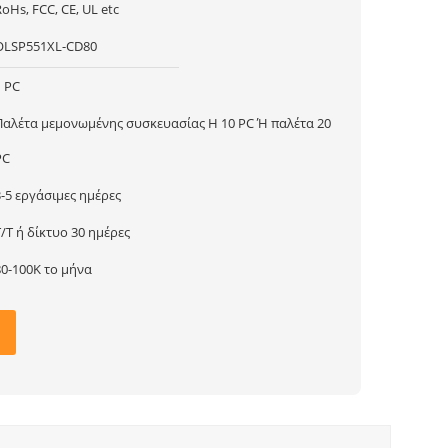
oHs, FCC, CE, UL etc
OLSP551XL-CD80
1 PC
Παλέτα μεμονωμένης συσκευασίας Η 10 PC Ή παλέτα 20
PC
3-5 εργάσιμες ημέρες
T/T ή δίκτυο 30 ημέρες
80-100K το μήνα