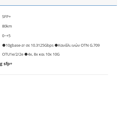
SFP+
80km
0~+5
●10gbase-zr σε 10.3125Gbps ●Κανάλι ινών OTN G.709
OTU1e/2/2e ●4x, 8x και 10x 10G
g sfp+