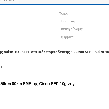
Τύπος:
Προσιτότητα:
Οπτική δύναμη:
Εφαρμογή:
ς 80km 10G SFP+
οπτικός πομποδέκτης 1550nm SFP+
80km 10
,
,
P+
50nm 80km SMF της Cisco SFP-10g-zr-γ