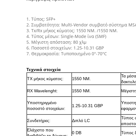
1.
Τύπος: SFP+
2. Συμβατότητα: Multi-Vendor συμβατό σύστημα MS
3. Tx/Rx μήκος κύματος: 1550 NM. /1550 NM.
4. Τύπος μέσων: Single-Mode ίνα (SMF)
5. Μέγιστη απόσταση: 80 χλμ
6. Ποσοστό στοιχείων: 1.25-10.31 GBP
7. Θερμοκρασία: Τυποποιημένο 0°-70°C
Τεχνικά στοιχεία
Τα μέσ
TX μήκος κύματος:
1550 NM.
δακτυλ
RX Wavelenght:
1550 NM.
Μέγιστ
Υποστηριγμένο
Υποστη
1.25-10.31 GBP
ποσοστό στοιχείων:
εφαρμο
Τύπος 
Συνδετήρες:
Διπλό LC
αποστο
Ελάχιστο που
0 DB
Τύπος 
διαβιβάζει τη δύναμη: