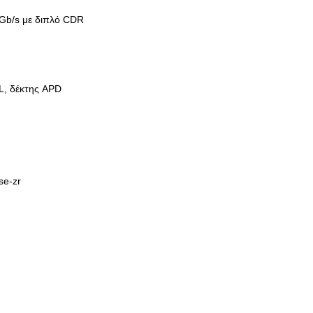
Gb/s με διπλό CDR
, δέκτης APD
se-zr