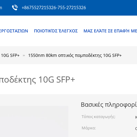
m
+8675527215326-755-27215326
ΕΡΓΟΣΤΑΣΊΩΝ
ΠΟΙΟΤΙΚΌΣ ΈΛΕΓΧΟΣ
ΜΑΣ ΕΛΆΤΕ ΣΕ ΕΠΑΦΉ Μ
 10G SFP+
1550nm 80km οπτικός πομποδέκτης 10G SFP+
ποδέκτης 10G SFP+
Βασικές πληροφορί
Τόπος καταγωγής:
Μάρκα: