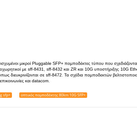
σχυμένοι μικροί Pluggable SFP+ πομποδέκτες τύπου που σχεδιάζονται
χωρητικοί με sff-8431, sff-8432 και ZR και 10G υποστήριξης 10G Ether
πως διευκρινίζονται σε sff-8472. Τα σχέδια πομποδεκτών βελτιστοποι
λεπικοινωνίες και datacom.
g sfp+
οπτικός πομποδέκτης 80km 10G SFP+