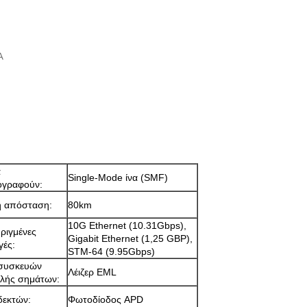
A
α
Single-Mode ίνα (SMF)
ογραφούν:
η απόσταση:
80km
10G Ethernet (10.31Gbps),
ριγμένες
Gigabit Ethernet (1,25 GBP),
γές:
STM-64 (9.95Gbps)
συσκευών
Λέιζερ EML
λής σημάτων:
δεκτών:
Φωτοδίοδος APD