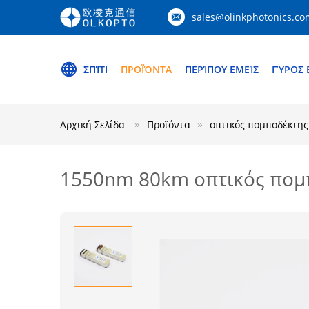
sales@olinkphotonics.co
ΣΠΊΤΙ
ΠΡΟΪΌΝΤΑ
ΠΕΡΊΠΟΥ ΕΜΕΊΣ
ΓΎΡΟΣ 
Αρχική Σελίδα
Προϊόντα
οπτικός πομποδέκτης
1550nm 80km οπτικός πομ