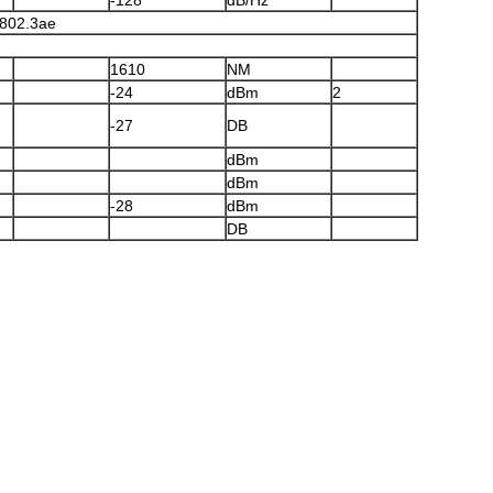
-128
dB/Hz
0802.3ae
1610
NM
-24
dBm
2
-27
DB
dBm
dBm
-28
dBm
DB