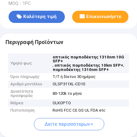
MOQ：1PC
Καλύτερη τιμή
Επικοινωνήστε
Περιγραφή Προϊόντων
οπτικός πομποδέκτης 1310nm 10G
SFP+
Υψηλό φως
,
,
οπτικός πομποδέκτης 10km SFP+
πομποδέκτης 1310nm SFP+
Όροι πληρωμής
T/T ή δίκτυο 30 ημέρες
Αριθμό μοντέλου
OLSP311XL-CD10
Δυνατότητα
80-120k το μήνα
προσφοράς
Μάρκα
OLKOPTO
Πιστοποίηση
RoHS FCC CE GS UL FDA etc
Δείτε περισσότερων