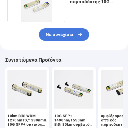
πομποδέκτης 10G
SFP+
Να συνεχίσει
Συνιστώμενα Προϊόντα
10km BiDi WDM
10G SFP+
αμφίδρομος
1270nmTX/1330nmRX
1490nm/1550nm
οπτικός
10G SFP+ οπτικός
BiDi 80km συμβατό
πομποδέκτης