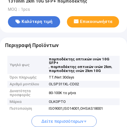
1310nm 2km 10G SFP+ πομποδέκτης
MOQ：1pcs
Καλύτερη τιμή
Επικοινωνήστε
Περιγραφή Προϊόντων
πομποδέκτης οπτικών ινών 10G
SFP+
Υψηλό φως
,
,
πομποδέκτης οπτικών ινών 2km
πομποδέκτης ινών 2km 10G
Όροι πληρωμής
TT/Net 30days
Αριθμό μοντέλου
OLSP311XL-CD02
Δυνατότητα
80-100K το μήνα
προσφοράς
Μάρκα
OLKOPTO
Πιστοποίηση
ISO9001,ISO14001,OHSAS18001
Δείτε περισσότερων