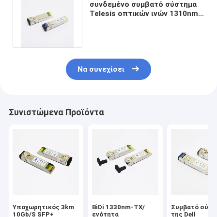
συνδεμένο συμβατό σύστημα
Telesis οπτικών ινών 1310nm
2km 10G SFP+ πομποδέκτης
Να συνεχίσει
Συνιστώμενα Προϊόντα
Υποχωρητικός 3km
BiDi 1330nm-TX/
Συμβατό σύστ
10Gb/S SFP+
ενότητα
της Dell