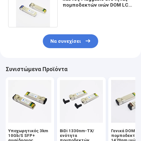
πομποδεκτών ινών DOM LC
SMF 10G SFP+ 40km
Να συνεχίσει
Συνιστώμενα Προϊόντα
Υποχωρητικός 3km
BiDi 1330nm-TX/
Γενικά DOM
10Gb/S SFP+
ενότητα
πομποδεκτών
αμφίδρομος
πομποδεκτών
1470nm ινών 