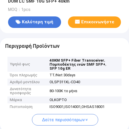
DOM LC SMF 10G SFP+ 40km
MOQ：1pcs
Καλύτερη τιμή
Επικοινωνήστε
Περιγραφή Προϊόντων
,
40KM SFP+ Fiber Transceiver
Υψηλό φως
,
Πομποδέκτης ινών SMF SFP+
SFP 10g ER
Όροι πληρωμής
TT/Net 30days
Αριθμό μοντέλου
OLSP311XL-CD40
Δυνατότητα
80-100K το μήνα
προσφοράς
Μάρκα
OLKOPTO
Πιστοποίηση
ISO9001,ISO14001,OHSAS18001
Δείτε περισσότερων