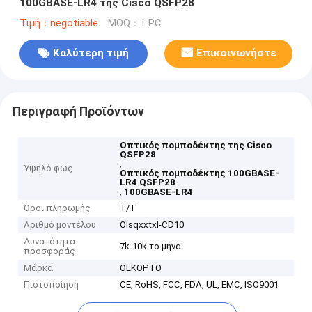
100GBASE-LR4 της Cisco QSFP28
Τιμή：negotiable
MOQ：1 PC
Καλύτερη τιμή
Επικοινωνήστε
Περιγραφή Προϊόντων
Οπτικός πομποδέκτης της Cisco
QSFP28
,
Υψηλό φως
Οπτικός πομποδέκτης 100GBASE-
LR4 QSFP28
,
100GBASE-LR4
Όροι πληρωμής
T/T
Αριθμό μοντέλου
Olsqxxtxl-CD10
Δυνατότητα
7k-10k το μήνα
προσφοράς
Μάρκα
OLKOPTO
Πιστοποίηση
CE, RoHS, FCC, FDA, UL, EMC, ISO9001