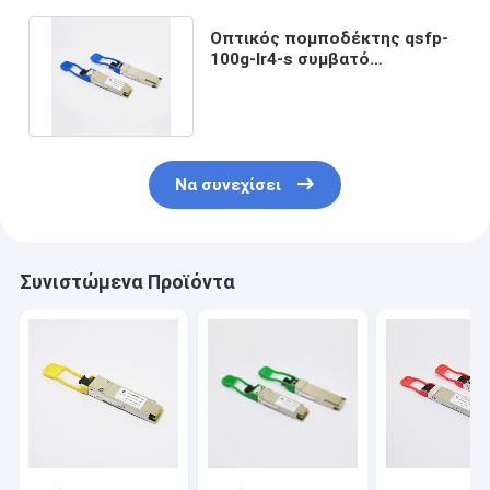
Οπτικός πομποδέκτης qsfp-
100g-lr4-s συμβατό
100GBASE-LR4 της Cisco
QSFP28
Να συνεχίσει
Συνιστώμενα Προϊόντα