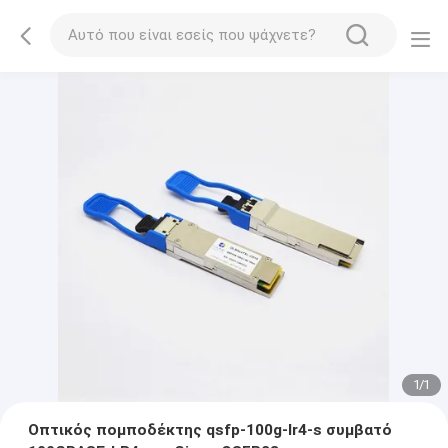
1
/
1
Οπτικός πομποδέκτης qsfp-100g-lr4-s συμβατό