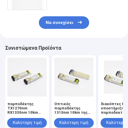
DOM SFP28 25G
Να συνεχίσει
Συνιστώμενα Προϊόντα
πομποδέκτης
Οπτικός
διακόπτες Mi
TX1270nm
πομποδέκτης
υποστήριξης
RX1330nm 10km
1310nm 10km της
πομποδεκτών
DOM LC SMF 25G
Cisco SFP28 25G
LC SMF 25G S
SFP28 για MikroTik
υποστήριξης DOM
1310nm 10km
Καλύτερη τιμή
Καλύτερη τιμή
Καλύτερη 
LC SMF