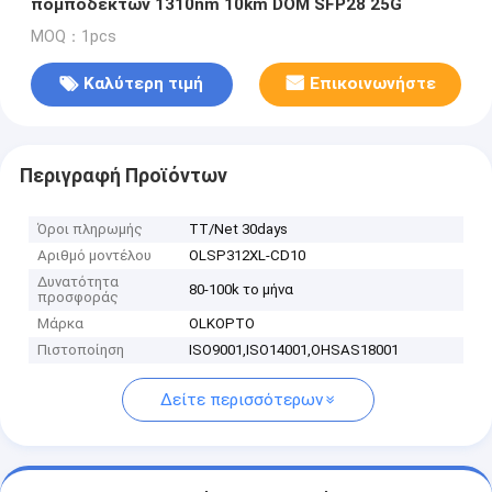
πομποδεκτών 1310nm 10km DOM SFP28 25G
MOQ：1pcs
Καλύτερη τιμή
Επικοινωνήστε
Περιγραφή Προϊόντων
Όροι πληρωμής
TT/Net 30days
Αριθμό μοντέλου
OLSP312XL-CD10
Δυνατότητα
80-100k το μήνα
προσφοράς
Μάρκα
OLKOPTO
Πιστοποίηση
ISO9001,ISO14001,OHSAS18001
Δείτε περισσότερων