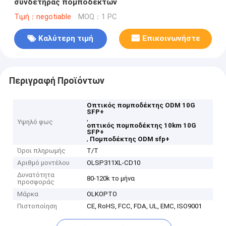
συνδετήρας πομποδεκτών
Τιμή：negotiable
MOQ：1 PC
Καλύτερη τιμή
Επικοινωνήστε
Περιγραφή Προϊόντων
Οπτικός πομποδέκτης ODM 10G
SFP+
,
Υψηλό φως
οπτικός πομποδέκτης 10km 10G
SFP+
,
Πομποδέκτης ODM sfp+
Όροι πληρωμής
T/T
Αριθμό μοντέλου
OLSP311XL-CD10
Δυνατότητα
80-120k το μήνα
προσφοράς
Μάρκα
OLKOPTO
Πιστοποίηση
CE, RoHS, FCC, FDA, UL, EMC, ISO9001