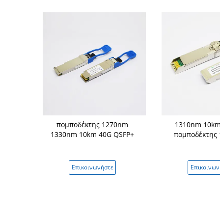
εξ ενότητας
πομποδέκτης 1270nm
1310nm 10km
πομποδεκτών
1330nm 10km 40G QSFP+
πομποδέκτης 
10G SFP+
νήστε
Επικοινωνήστε
Επικοινων