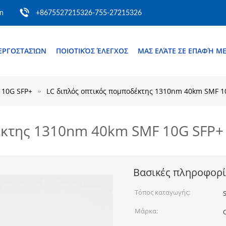
m
+8675527215326-755-27215326
ΕΡΓΟΣΤΑΣΊΩΝ
ΠΟΙΟΤΙΚΌΣ ΈΛΕΓΧΟΣ
ΜΑΣ ΕΛΆΤΕ ΣΕ ΕΠΑΦΉ Μ
 10G SFP+
LC διπλός οπτικός πομποδέκτης 1310nm 40km SMF 1
έκτης 1310nm 40km SMF 10G SFP+ 
Βασικές πληροφορί
Τόπος καταγωγής:
Μάρκα: