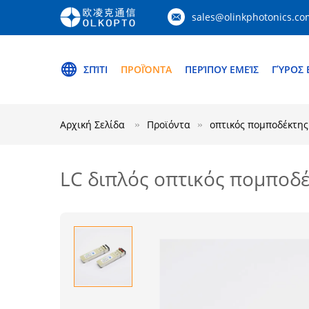
sales@olinkphotonics.co
ΣΠΊΤΙ
ΠΡΟΪΌΝΤΑ
ΠΕΡΊΠΟΥ ΕΜΕΊΣ
ΓΎΡΟΣ 
Αρχική Σελίδα
Προϊόντα
οπτικός πομποδέκτης
LC διπλός οπτικός πομποδ