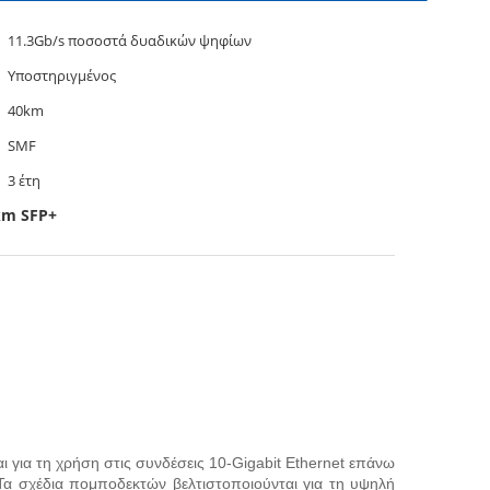
11.3Gb/s ποσοστά δυαδικών ψηφίων
Υποστηριγμένος
40km
SMF
3 έτη
km SFP+
για τη χρήση στις συνδέσεις 10-Gigabit Ethernet επάνω
Τα σχέδια πομποδεκτών βελτιστοποιούνται για τη υψηλή