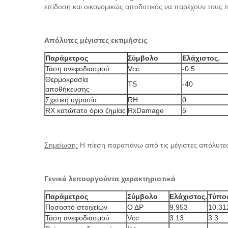
επίδοση και οικονομικώς αποδοτικός να παρέχουν τους πελ
Απόλυτες μέγιστες εκτιμήσεις
Παράμετρος
Σύμβολο
Ελάχιστος.
Τάση ανεφοδιασμού
Vcc
-0.5
Θερμοκρασία
TS
-40
αποθήκευσης
Σχετική υγρασία
RH
0
RX κατώτατο όριο ζημίας
RxDamage
5
Σημείωση:
Η πίεση παραπάνω από τις μέγιστες απόλυτες 
Γενικά λειτουργούντα χαρακτηριστικά
Παράμετρος
Σύμβολο
Ελάχιστος.
Τύπο
Ποσοστό στοιχείων
Ο ΔΡ
9,953
10.31
Τάση ανεφοδιασμού
Vcc
3.13
3.3