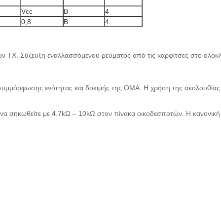
Vcc
Β
4
0,8
Β
4
ίων TX. Σύζευξη εναλλασσόμενου ρεύματος από τις καρφίτσες στο ολο
 συμμόρφωσης ενότητας και δοκιμής της OMA. Η χρήση της ακολουθίας 
 να σηκωθείτε με 4.7kΩ – 10kΩ στον πίνακα οικοδεσποτών. Η κανονική λε