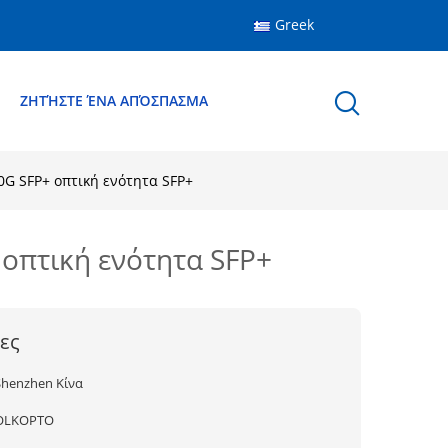
Greek
Ε
ΖΗΤΉΣΤΕ ΈΝΑ ΑΠΌΣΠΑΣΜΑ
0G SFP+ οπτική ενότητα SFP+
οπτική ενότητα SFP+
ες
Shenzhen Κίνα
OLKOPTO