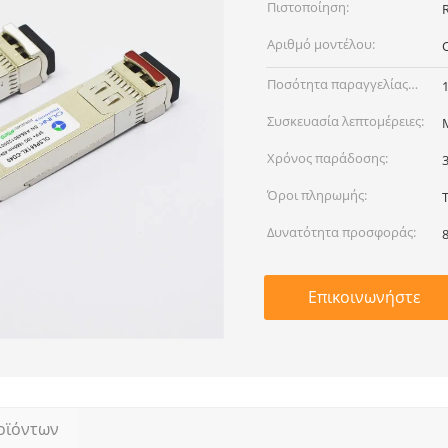
Πιστοποίηση:
Αριθμό μοντέλου:
Ποσότητα παραγγελίας
min:
Συσκευασία λεπτομέρειες:
Χρόνος παράδοσης:
Όροι πληρωμής:
Δυνατότητα προσφοράς:
Επικοινωνήστε
οϊόντων