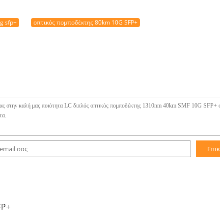
g sfp+
οπτικός πομποδέκτης 80km 10G SFP+
Επι
FP+