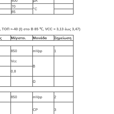
400
μΑ
70
°C
85
ΤΟΠ =-40 (I) στο Β 85 ℃, VCC = 3,13 έως 3,47)
ς
Μέγιστο.
Μονάδα
Σημείωση
850
mVpp
1
Vcc
Β
0,8
Ω
850
mVpp
2
CP
3