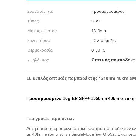
Συμβατότητα:
Προσαρμοσμένος
Τύπος:
SFP+
Μήκος κύματος:
1310nm
Συνδετήρας:
LC ντούμπλεξ
Θερμοκρασία:
0~70 °C
Οπτικός πομποδέκτ
Υψηλό φως:
LC διπλός οπτικός πομποδέκτης 1310nm 40km SMF
Προσαρμοσμένο 10g-ER SFP+ 1550nm 40km οπτική
Περιγραφές προϊόντων
Αυτή η προσαρμοσμένη οπτική ενότητα πομποδεκτών ενίσ
με 40km πέρα από τη SingleMode ίνα G.652. Είναι υπο