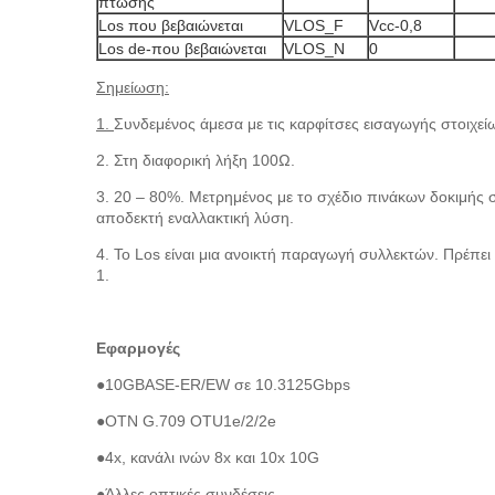
πτώσης
Los που βεβαιώνεται
VLOS_F
Vcc-0,8
Los de-που βεβαιώνεται
VLOS_N
0
Σημείωση:
1.
Συνδεμένος άμεσα με τις καρφίτσες εισαγωγής στοιχε
2. Στη διαφορική λήξη 100Ω.
3. 20 – 80%. Μετρημένος με το σχέδιο πινάκων δοκιμής
αποδεκτή εναλλακτική λύση.
4. Το Los είναι μια ανοικτή παραγωγή συλλεκτών. Πρέπει
1.
Εφαρμογές
●
10GBASE-ER/EW σε 10.3125Gbps
●OTN G.709 OTU1e/2/2e
●4x, κανάλι ινών 8x και 10x 10G
●Άλλες οπτικές συνδέσεις