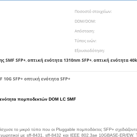
Ποσοστό στοιχείων:
DDM/DOM:
Απόσταση:
Τύπος ινών:
Εξουσιοδότηση:
ης SMF SFP+
οπτική ενότητα 1310nm SFP+
οπτική ενότητα 40
,
,
 10G SFP+ οπτική ενότητα SFP+
 ενότητα πομποδεκτών DOM LC SMF
χυσε το μικρό τύπο που οι Pluggable πομποδέκτες SFP+ σχεδιάζονται 
χωρητικοί με sff-8431, sff-8432 και IEEE 802.3ae 10GBASE-ER/EW. 