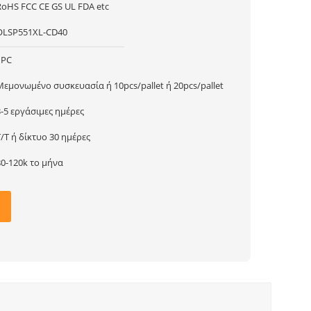
RoHS FCC CE GS UL FDA etc
OLSP551XL-CD40
1PC
Μεμονωμένο συσκευασία ή 10pcs/pallet ή 20pcs/pallet
3-5 εργάσιμες ημέρες
T/T ή δίκτυο 30 ημέρες
80-120k το μήνα