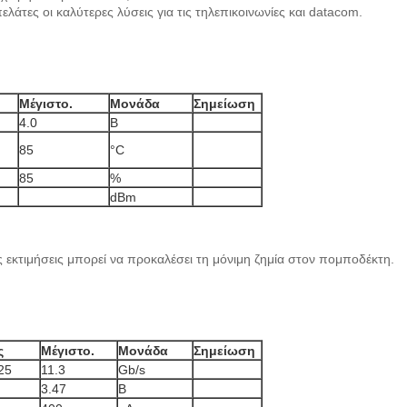
άτες οι καλύτερες λύσεις για τις τηλεπικοινωνίες και datacom.
Μέγιστο.
Μονάδα
Σημείωση
4.0
Β
85
°C
85
%
dBm
εκτιμήσεις μπορεί να προκαλέσει τη μόνιμη ζημία στον πομποδέκτη.
ς
Μέγιστο.
Μονάδα
Σημείωση
25
11.3
Gb/s
3.47
Β