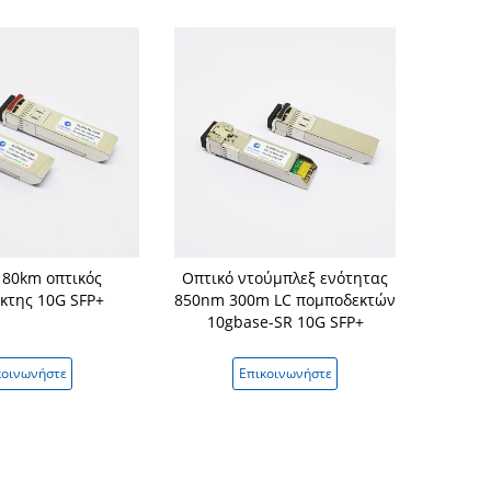
80km οπτικός
Οπτικό ντούμπλεξ ενότητας
πομποδέ
κτης 10G SFP+
850nm 300m LC πομποδεκτών
1330nm 1
10gbase-SR 10G SFP+
κοινωνήστε
Επικοινωνήστε
Επικ