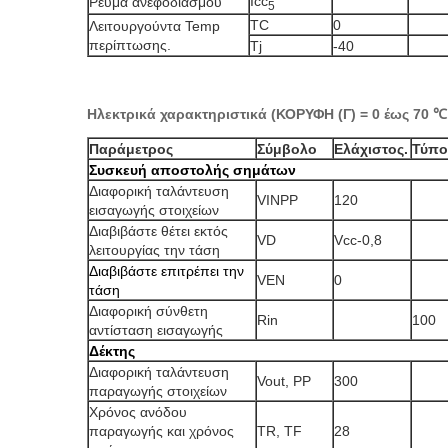
Icc
Ρεύμα ανεφοδιασμού
5
TC
0
Λειτουργούντα Temp
περίπτωσης.
Tj
-40
Ηλεκτρικά χαρακτηριστικά (ΚΟΡΥΦΗ (Γ) = 0 έως 70 ℃, 
Παράμετρος
Σύμβολο
Ελάχιστος.
Τύπο
Συσκευή αποστολής σημάτων
Διαφορική ταλάντευση
VINPP
120
εισαγωγής στοιχείων
Διαβιβάστε θέτει εκτός
VD
Vcc-0,8
λειτουργίας την τάση
Διαβιβάστε επιτρέπει την
VEN
0
τάση
Διαφορική σύνθετη
Rin
100
αντίσταση εισαγωγής
Δέκτης
Διαφορική ταλάντευση
Vout, PP
300
παραγωγής στοιχείων
Χρόνος ανόδου
παραγωγής και χρόνος
TR, TF
28