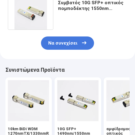
Συμβατός 10G SFP+ οπτικός
πομποδέκτης 1550nm
10GBASE-ER/OC-192 της Intel
Να συνεχίσει
Συνιστώμενα Προϊόντα
10km BiDi WDM
10G SFP+
αμφίδρομος
1270nmTX/1330nmRX
1490nm/1550nm
οπτικός