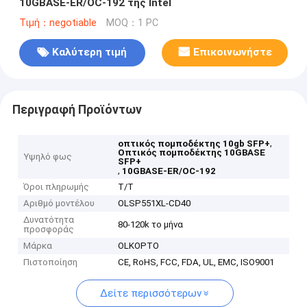
10GBASE-ER/OC-192 της Intel
Τιμή：negotiable
MOQ：1 PC
Καλύτερη τιμή
Επικοινωνήστε
Περιγραφή Προϊόντων
,
οπτικός πομποδέκτης 10gb SFP+
Οπτικός πομποδέκτης 10GBASE
Υψηλό φως
SFP+
,
10GBASE-ER/OC-192
Όροι πληρωμής
T/T
Αριθμό μοντέλου
OLSP551XL-CD40
Δυνατότητα
80-120k το μήνα
προσφοράς
Μάρκα
OLKOPTO
Πιστοποίηση
CE, RoHS, FCC, FDA, UL, EMC, ISO9001
Δείτε περισσότερων