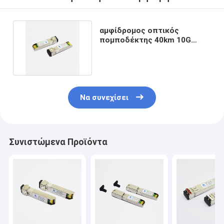
αμφίδρομος οπτικός
πομποδέκτης 40km 10G
SFP+ SMF TX1270/RX1330nm
Να συνεχίσει
Συνιστώμενα Προϊόντα