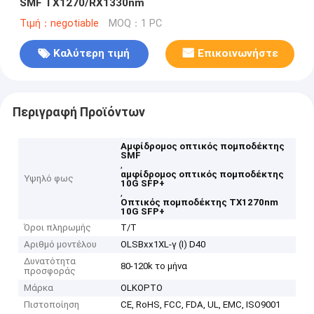
SMF TX1270/RX1330nm
Τιμή：negotiable
MOQ：1 PC
Καλύτερη τιμή
Επικοινωνήστε
Περιγραφή Προϊόντων
Αμφίδρομος οπτικός πομποδέκτης
SMF
,
αμφίδρομος οπτικός πομποδέκτης
Υψηλό φως
10G SFP+
,
Οπτικός πομποδέκτης TX1270nm
10G SFP+
Όροι πληρωμής
T/T
Αριθμό μοντέλου
OLSBxx1XL-γ (Ι) D40
Δυνατότητα
80-120k το μήνα
προσφοράς
Μάρκα
OLKOPTO
Πιστοποίηση
CE, RoHS, FCC, FDA, UL, EMC, ISO9001