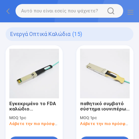
Ενεργά Οπτικά Καλώδια
(15)
Εγκεκριμένο το FDA
παθητικό συμβατό
καλώδιο
σύστημα ιουνιπέρων
ξεμπλοκαρίσματος
χάλκινων καλωδίων
MOQ:
1pc
MOQ:
1pc
SFP28 25G AOC με
της 3M 100G QSFP28
Λάβετε την πιο πρόσφατη τιμή
Λάβετε την πιο πρόσφατη τιμή
το μέταλλο
εσωκλείει