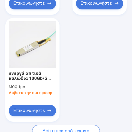
Επικοινωνήστε
Επικοινωνήστε
ενεργά οπτικά
καλώδια 100Gb/S
QSFP28 3 μέτρο για
MOQ:
1pc
100GBASE SR4
Λάβετε την πιο πρόσφατη τιμή
Επικοινωνήστε
Δείτε περισσότερων