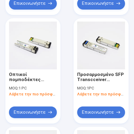
Επικοινωνήστε
Επικοινωνήστε
Οπτικοί
Προσαρμοσμένο SFP
πομποδέκτες
Transcceiver
1000base-SX 850nm
1000BASE-LX/LH SFP
MOQ:
1 PC
MOQ:
1PC
SFP
1310nm 20km οπτική
Λάβετε την πιο πρόσφατη τιμή
Λάβετε την πιο πρόσφατη τιμή
ενότητα DOM LC
SMF
Επικοινωνήστε
Επικοινωνήστε