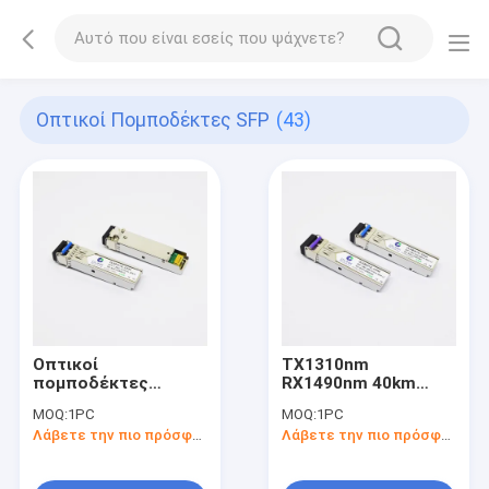
Οπτικοί Πομποδέκτες SFP
(43)
Οπτικοί
TX1310nm
πομποδέκτες
RX1490nm 40km
1310nm 10km της
οπτικοί
MOQ:
1PC
MOQ:
1PC
Cisco LC SMF SFP
πομποδέκτες SFP
Λάβετε την πιο πρόσφατη τιμή
Λάβετε την πιο πρόσφατη τιμή