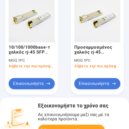
10/100/1000base-τ
Προσαρμοσμένος
χαλκός rj-45 SFP
χαλκός rj-45
100m
1000base-τ SFP
MOQ:
1PC
MOQ:
1PC
προσαρμοσμένη
100m οπτική
Λάβετε την πιο πρόσφατη τιμή
Λάβετε την πιο πρόσφατη τιμή
οπτική ενότητα
ενότητα
πομποδεκτών
πομποδεκτών
Επικοινωνήστε
Επικοινωνήστε
Εξοικονομήστε το χρόνο σας
Ας επικοινωνήσουμε μαζί σας με τα
καλύτερα προϊόντα.