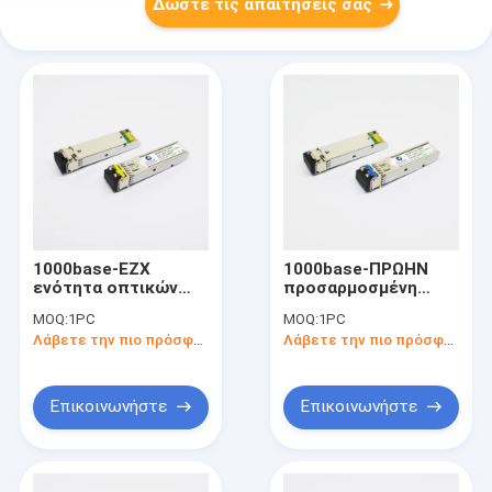
Δώστε τις απαιτήσεις σας
1000base-EZX
1000base-ΠΡΩΗΝ
ενότητα οπτικών
προσαρμοσμένη
ινών SFP DOM LC
ενότητα οπτικών
MOQ:
1PC
MOQ:
1PC
SMF SFP 1550nm
ινών DOM LC SFP
Λάβετε την πιο πρόσφατη τιμή
Λάβετε την πιο πρόσφατη τιμή
120km
1310nm 40km SMF
Επικοινωνήστε
Επικοινωνήστε