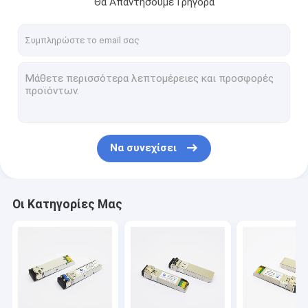
Θα Απαντήσουμε Γρήγορα
επαφή
οπτικοί πομποδέκτες SFP
οπτικός πομποδέκτης 10G SFP+
πομποδέκτης ινών 10G SFP+
Να συνεχίσει
πομποδέκτης 25G SFP28
πομποδέκτης 40G QSFP+
Οι Κατηγορίες Μας
πομποδέκτης 100G QSFP28
ενότητα 10G XFP
CFP2 οπτικός πομποδέκτης