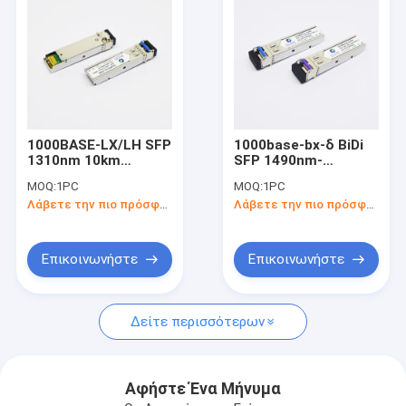
1000BASE-LX/LH SFP
1000base-bx-δ BiDi
1310nm 10km
SFP 1490nm-
συμβατή ενότητα
TX/1310nm-RX 40km
MOQ:
1PC
MOQ:
1PC
πομποδεκτών
οπτικό συμβατό
Λάβετε την πιο πρόσφατη τιμή
Λάβετε την πιο πρόσφατη τιμή
ιουνιπέρων LC
σύστημα της Cisco
πομποδεκτών
Επικοινωνήστε
Επικοινωνήστε
Σπίτι
Δείτε περισσότερων
προϊόντα
Σχετικά με εμάς
Αφήστε Ένα Μήνυμα