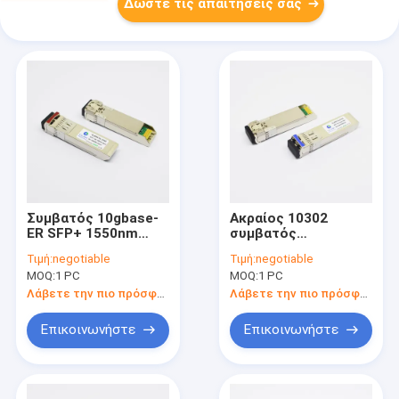
Δώστε τις απαιτήσεις σας
Συμβατός 10gbase-
Ακραίος 10302
ER SFP+ 1550nm
συμβατός
40km πομποδέκτης
πομποδέκτης της
Τιμή:
negotiable
Τιμή:
negotiable
Ubiquiti uf-sm40-10G
10gbase-LR SMF
MOQ:
1 PC
MOQ:
1 PC
1310nm 10km SFP+
Λάβετε την πιο πρόσφατη τιμή
Λάβετε την πιο πρόσφατη τιμή
Επικοινωνήστε
Επικοινωνήστε