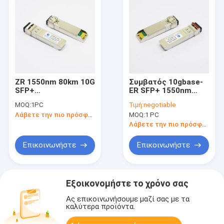
ZR 1550nm 80km 10G
Συμβατός 10gbase-
SFP+
ER SFP+ 1550nm
προσαρμοσμένη
40km Edgecore
MOQ:
1PC
Τιμή:
negotiable
ενότητα
πομποδέκτης του
Λάβετε την πιο πρόσφατη τιμή
MOQ:
1 PC
πομποδεκτών DOM
et5402-ER
LC SMF
Λάβετε την πιο πρόσφατη τιμή
Επικοινωνήστε
Επικοινωνήστε
Εξοικονομήστε το χρόνο σας
Ας επικοινωνήσουμε μαζί σας με τα
καλύτερα προϊόντα.