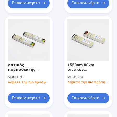
Επικοινωνήστε
Επικοινωνήστε
οπτικός
1550nm 80km
πομποδέκτης
οπτικός
1550nmTX
πομποδέκτης 10G
MOQ:
1 PC
MOQ:
1 PC
1490nmRX BiDi 10G
SFP+
Λάβετε την πιο πρόσφατη τιμή
Λάβετε την πιο πρόσφατη τιμή
SFP+
Επικοινωνήστε
Επικοινωνήστε