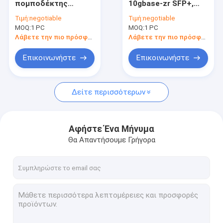
πομποδέκτης
10gbase-zr SFP+,
πομποδέκτης 100G QSFP28
10gbase-zr SFP+
μέχρι 80km πέρα από
Τιμή:
negotiable
Τιμή:
negotiable
1550nm 80km
το διπλό συμβατό
MOQ:
ενότητα 10G XFP
1 PC
MOQ:
1 PC
Ubiquiti uf-sm80-10G
σύστημα ιουνιπέρων
SMF
Λάβετε την πιο πρόσφατη τιμή
Λάβετε την πιο πρόσφατη τιμή
CFP2 οπτικός πομποδέκτης
Επικοινωνήστε
Επικοινωνήστε
Άμεσος συνδέστε τα καλώδια
Δείτε περισσότερων
Ενεργά οπτικά καλώδια
Αφήστε Ένα Μήνυμα
Θα Απαντήσουμε Γρήγορα