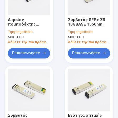
Γύρος εργοστασίων
Ποιοτικός έλεγχος
Ακραίος
Συμβατός SFP+ ZR
πομποδέκτης
10GBASE 1550nm
Μας ελάτε σε επαφή με
10gbase-zr SFP+
80km της Alcatel
Τιμή:
negotiable
Τιμή:
negotiable
1550nm 100km
πομποδέκτης
MOQ:
1 PC
MOQ:
1 PC
δικτύων 10gb-zr100-
Ζητήστε ένα απόσπασμα
SFP συμβατός
Λάβετε την πιο πρόσφατη τιμή
Λάβετε την πιο πρόσφατη τιμή
Επικοινωνήστε
Επικοινωνήστε
οπτικοί πομποδέκτες SFP
οπτικός πομποδέκτης 10G SFP+
πομποδέκτης ινών 10G SFP+
πομποδέκτης 25G SFP28
πομποδέκτης 40G QSFP+
Συμβατός
Ενότητα οπτικής