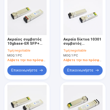
Ακραίος συμβατός
Ακραία δίκτυα 10301
10gbase-ER SFP+
συμβατός
1550nm 40km
πομποδέκτης
Τιμή:
negotiable
Τιμή:
negotiable
πομποδέκτης 10gb-
10GBase-SR SFP+
MOQ:
1 PC
MOQ:
1 PC
ER-SFPP
(MMF, 850nm, 300m,
DOM, LC)
Λάβετε την πιο πρόσφατη τιμή
Λάβετε την πιο πρόσφατη τιμή
Επικοινωνήστε
Επικοινωνήστε
Σπίτι
Προϊόντα
Περίπου εμείς