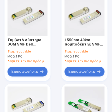
Συμβατό σύστημα
1550nm 40km
DOM SMF Dell
πομποδέκτης SMF
ενότητας
SR 10gb SFP+ για
Τιμή:
negotiable
Τιμή:
negotiable
πομποδεκτών
τους διακόπτες
MOQ:
1 PC
MOQ:
1 PC
τηλεπικοινωνιών
Ethernet
1550nm 40km 10G
Λάβετε την πιο πρόσφατη τιμή
Λάβετε την πιο πρόσφατη τιμή
SFP+ ER
Επικοινωνήστε
Επικοινωνήστε
Σπίτι
προϊόντα
Σχετικά με εμάς