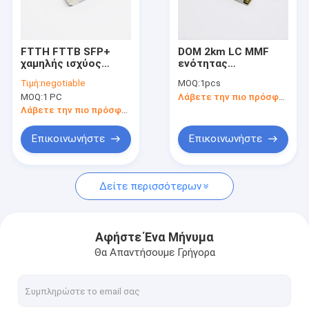
επαφή
FTTH FTTB SFP+
DOM 2km LC MMF
χαμηλής ισχύος
ενότητας
οπτικοί πομποδέκτες SFP
κατανάλωση ινών
πομποδεκτών
Τιμή:
negotiable
MOQ:
1pcs
10gbe LC 1310nm
υποστήριξης
MOQ:
1 PC
Λάβετε την πιο πρόσφατη τιμή
τρόπου ενότητας
QSFP28 CWDM4
οπτικός πομποδέκτης 10G SFP+
πολυ
MikroTik
Λάβετε την πιο πρόσφατη τιμή
πομποδέκτης ινών 10G SFP+
Επικοινωνήστε
Επικοινωνήστε
πομποδέκτης 25G SFP28
Δείτε περισσότερων
πομποδέκτης 40G QSFP+
πομποδέκτης 100G QSFP28
Αφήστε Ένα Μήνυμα
Θα Απαντήσουμε Γρήγορα
ενότητα 10G XFP
CFP2 οπτικός πομποδέκτης