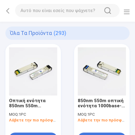
Όλα Τα Προϊόντα
(293)
Οπτική ενότητα
850nm 550m οπτική
850nm 550m
ενότητα 1000base-
1000base-SX DOM LC
SX πομποδεκτών
MOQ:
1PC
MOQ:
1PC
SFP Arista συμβατή
DOM LC MMF SFP
Λάβετε την πιο πρόσφατη τιμή
Λάβετε την πιο πρόσφατη τιμή