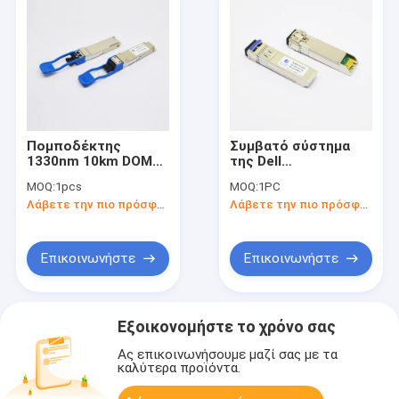
Πομποδέκτης
Συμβατό σύστημα
1330nm 10km DOM
της Dell
SMF 40G QSFP+
πομποδεκτών cOem
MOQ:
1pcs
MOQ:
1PC
οπτική ενότητα SMF
FTTX 1310nm 10km
Λάβετε την πιο πρόσφατη τιμή
Λάβετε την πιο πρόσφατη τιμή
Lr4
SMF 10G SFP+ Lc LR
Επικοινωνήστε
Επικοινωνήστε
Εξοικονομήστε το χρόνο σας
Ας επικοινωνήσουμε μαζί σας με τα
καλύτερα προϊόντα.