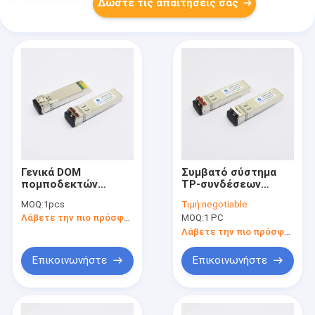
Δώστε τις απαιτήσεις σας
Γενικά DOM
Συμβατό σύστημα
πομποδεκτών
TP-συνδέσεων
1470nm ινών SMF
ενότητας 1550nm
MOQ:
1pcs
Τιμή:
negotiable
10G SFP+ για τη
40km ινών
Λάβετε την πιο πρόσφατη τιμή
MOQ:
1 PC
μετάδοση στοιχείων
μεταδόσεων EMC
10gbase-ER SFP+
Λάβετε την πιο πρόσφατη τιμή
στοιχείων
Επικοινωνήστε
Επικοινωνήστε